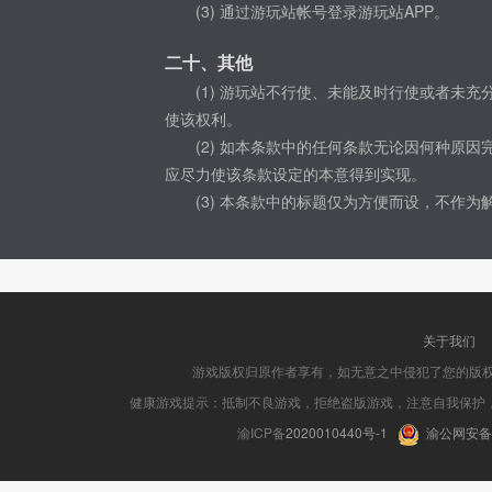
(3) 通过游玩站帐号登录游玩站APP。
二十、其他
(1) 游玩站不行使、未能及时行使或者未
使该权利。
(2) 如本条款中的任何条款无论因何种原
应尽力使该条款设定的本意得到实现。
(3) 本条款中的标题仅为方便而设，不作
关于我们
游戏版权归原作者享有，如无意之中侵犯了您的版
健康游戏提示：抵制不良游戏，拒绝盗版游戏，注意自我保护
渝ICP备
2020010440号-1
渝公网安备 5