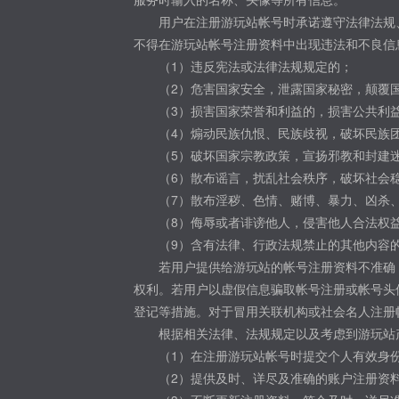
用户在注册游玩站帐号时承诺遵守法律法规
不得在游玩站帐号注册资料中出现违法和不良信
（1）违反宪法或法律法规规定的；
（2）危害国家安全，泄露国家秘密，颠覆
（3）损害国家荣誉和利益的，损害公共利
（4）煽动民族仇恨、民族歧视，破坏民族
（5）破坏国家宗教政策，宣扬邪教和封建
（6）散布谣言，扰乱社会秩序，破坏社会
（7）散布淫秽、色情、赌博、暴力、凶杀
（8）侮辱或者诽谤他人，侵害他人合法权
（9）含有法律、行政法规禁止的其他内容
若用户提供给游玩站的帐号注册资料不准确
权利。若用户以虚假信息骗取帐号注册或帐号头
登记等措施。对于冒用关联机构或社会名人注册
根据相关法律、法规规定以及考虑到游玩站
（1）在注册游玩站帐号时提交个人有效身
（2）提供及时、详尽及准确的账户注册资